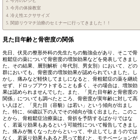
今月のレシピ
今月の体操教室
冷え性エクササイズ
関節リウマチ治療のセミナーに行ってきました！！
見た目年齢と骨密度の関係
先日、伏見の整形外科の先生たちの勉強会があり、そこで骨
粗鬆症の薬について骨密度の増加効果などを発表してきまし
た。その結果、層別解析（年代別、男女別）において、どの
群においても、骨密度の増加効果が認められていました。し
かし、痛みなど軽快してましになると、骨粗鬆症の薬を継続
せず、ドロップアウトすることも多く、その場合は、増加効
果は認められませんでした。また、「見た目年齢と骨密度の
関係」についても調べたところ、骨密度が実年齢に対して高
い人ほど、「見た目（容貌）は若い」という傾向が出まし
た。特に、60歳以下の人でその傾向が強く出ました。このこ
とから、骨粗鬆症治療薬は、骨折を予防するばかりではな
く、若返り効果もあるという可能性について報告してきまし
た。痛みが無くなったからといって、中止してしまうのでは
なく、若返り効果もあると思って飲むと、モチベーションが