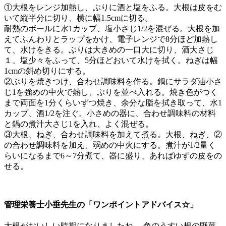
①大根をレンジ加熱し、ぶりに酒と塩をふる。大根は皮をむ
いて縦半分に切り、横に幅1.5cmに切る。
耐熱のボールに水1カップ、塩小さじ1/2を混ぜる。大根を加
えてふんわりとラップをかけ、電子レンジで8分ほど加熱し
て、水けをきる。ぶりは大きめの一口大に切り、酒大さじ
１、塩少々をふって、5分ほどおいて水けを拭く。ねぎは幅
1cmの斜め切りにする。
②ぶりを焼きつけ、合わせ調味料を作る。鍋にサラダ油小さ
じ1を強めの中火で熱し、ぶりを並べ入れる。焼き色がつく
まで両面を1分くらいずつ焼き、余分な脂を拭き取って、水1
カップ、酒1/2を注ぐ。小さめの器に、合わせ調味料の材料
と鍋の煮汁大さじ1を入れ、よく混ぜる。
③大根、ねぎ、合わせ調味料を加えて煮る。大根、ねぎ、②
の合わせ調味料を加え、弱めの中火にする。煮汁が1/2量く
らいになるまで6～7分煮て、器に盛り、あればゆずの皮をの
せる。
管理栄養士小垂先生の「ワンポイントアドバイス☆」
大根がおいしい時期になりましたね。 色のうすい根の野菜