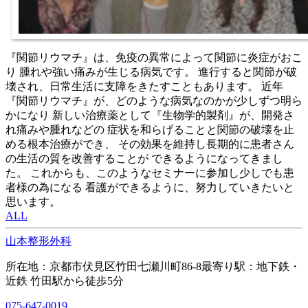
『関節リウマチ』は、免疫の異常によって関節に炎症がおこ
り 腫れや強い痛みが生じる病気です。 進行すると関節が破
壊され、日常生活に支障をきたすこともあります。 近年
『関節リウマチ』が、どのような病気なのかが少しずつ明ら
かになり 新しい治療薬として『生物学的製剤』が、開発さ
れ痛みや腫れなどの 症状を和らげることと関節の破壊を止
める根本治療ができ、 その効果を維持し長期的に患者さん
の生活の質を改善することが できるようになってきまし
た。 これからも、このようなセミナーに参加し少しでも患
者様の為になる 看護ができるように、努力していきたいと
思います。
ALL
山本整形外科
所在地：京都市伏見区竹田七瀬川町86-8
最寄り駅：地下鉄・
近鉄 竹田駅から徒歩5分
075-647-0019