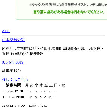
ALL
山本整形外科
所在地：京都市伏見区竹田七瀬川町86-8
最寄り駅：地下鉄・
近鉄 竹田駅から徒歩5分
075-647-0019
駐車場
19
台
詳しくはこちら
診療時間
月
火
水
木
金
土
日・祝
9:30～12:30
ー
○
○
○
○
○
ー
15:00～19:00
ー
○
○
○
○
○
ー
休診日：月曜、日曜・祝日