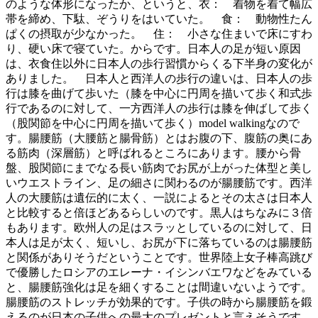
のような体形になったか、というと、衣： 着物を着て幅広
帯を締め、下駄、ぞうりをはいていた。 食： 動物性たん
ぱくの摂取が少なかった。 住： 小さな住まいで床にすわ
り、硬い床で寝ていた。からです。日本人の足が短い原因
は、衣食住以外に日本人の歩行習慣からくる下半身の変化が
ありました。 日本人と西洋人の歩行の違いは、日本人の歩
行は膝を曲げて歩いた（膝を中心に円周を描いて歩く和式歩
行であるのに対して、一方西洋人の歩行は膝を伸ばして歩く
（股関節を中心に円周を描いて歩く）model walkingなので
す。腸腰筋（大腰筋と腸骨筋）とはお腹の下、腹筋の奥にあ
る筋肉（深層筋）と呼ばれるところにあります。腰から骨
盤、股関節にまでなる長い筋肉でお尻が上がった体型と美し
いウエストライン、足の細さに関わるのが腸腰筋です。西洋
人の大腰筋は遺伝的に太く、一説によるとその太さは日本人
と比較すると倍ほどあるらしいのです。黒人はちなみに３倍
もあります。欧州人の足はスラッとしているのに対して、日
本人は足が太く、短いし、お尻が下に落ちているのは腸腰筋
と関係がありそうだということです。世界陸上女子棒高跳び
で優勝したロシアのエレーナ・イシンバエワなどをみている
と、腸腰筋強化は足を細くすることは間違いないようです。
腸腰筋のストレッチが効果的です。子供の時から腸腰筋を鍛
えるのが日本の子供への最大のプレゼントと言えそうです。