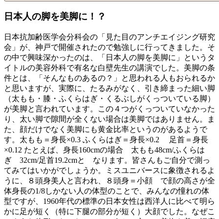
日本人の脚を美脚に！？
日本抗加齢医学会分科会の「見た目のアンチエイジング研究
会」が、神戸で開催されたので勉強しに行ってきました。そ
の中で興味深かったのは、「日本人の脚を美脚に」というタ
イトルの美容外科で有名な白壁先生の講演でした。美脚の条
件とは、「そんなものあるの？」と思われる人もおられるか
と思いますが、実際に、たるみがなく、引き締まった細い脚
（太もも・膝・ふくらはぎ・くるぶしがくっついている脚）
が美脚と言われています。この４つがくっついていなかった
り、太い脚で隙間が全くない場合は美脚ではありません。ま
た、顔だけでなく美脚にも黄金比率というのがあるようで
す。太もも＝身長×0.3 ふくらはぎ＝身長×0.2 足首＝身長
×0.12 たとえば、身長160cmの場合 太もも48cm/ふくらは
ぎ 32cm/足首19.2cmと なります。皆さんもご自分で測っ
てみてはいかがでしょうか。ミスユニバースに象徴されるよ
うに、８頭身美人と言われ、８頭身＝小顔 で顔の高さが全
体身長の1/8しかない人の体型のことで、みんなの憧れの体
型ですが、1960年代の標準の日本女性は西洋人に比べて明ら
かに足が短く（特に下腿の部分が短く）大顔でした。なぜこ