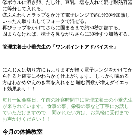
②ボウルに溶き卵、だし汁、豆乳、塩を入れて混ぜ耐熱容器
に等分して入れる。
③ふんわりとラップをかけて電子レンジで約1分30秒加熱し
いったん取り出してフォークで混ぜる。
再びラップをかけてさらに固まるまで約30秒加熱する。
固まらなければ、様子を見ながらさらに30秒ずつ加熱する。
管理栄養士小垂先生の「ワンポイントアドバイス☆」
にんじんは切り方にもよりますが軽く電子レンジをかけてか
ら作ると確実にやわらかく仕上がります。 しっかり噛める
方はわかめやえのき茸を入れると 噛む回数が増えダイエッ
ト効果あり！！
毎月一回金曜日、午前の診察時間中に管理栄養士の小垂先生
が来られています。 食事の事、栄養の事など丁寧にお話し
ていただけますので、 聞かれたい方は、お気軽に受付まで
お声かけください！！
今月の体操教室