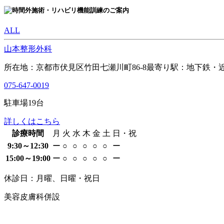
ALL
山本整形外科
所在地：京都市伏見区竹田七瀬川町86-8
最寄り駅：地下鉄・近
075-647-0019
駐車場
19
台
詳しくはこちら
診療時間
月
火
水
木
金
土
日・祝
9:30～12:30
ー
○
○
○
○
○
ー
15:00～19:00
ー
○
○
○
○
○
ー
休診日：月曜、日曜・祝日
美容皮膚科併設