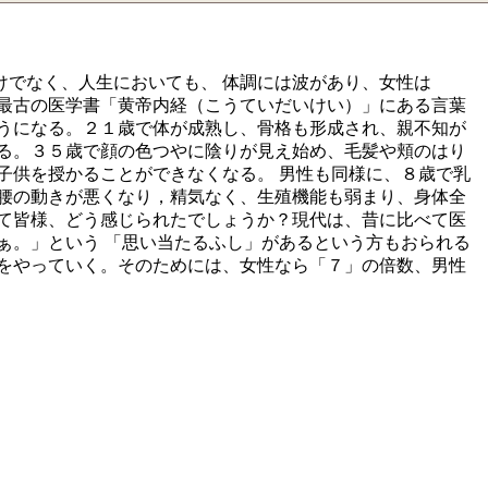
でなく、人生においても、 体調には波があり、女性は
最古の医学書「黄帝内経（こうていだいけい）」にある言葉
うになる。２１歳で体が成熟し、骨格も形成され、親不知が
る。３５歳で顔の色つやに陰りが見え始め、毛髪や頬のはり
子供を授かることができなくなる。 男性も同様に、８歳で乳
腰の動きが悪くなり，精気なく、生殖機能も弱まり、身体全
て皆様、どう感じられたでしょうか？現代は、昔に比べて医
ぁ。」という 「思い当たるふし」があるという方もおられる
をやっていく。そのためには、女性なら「７」の倍数、男性