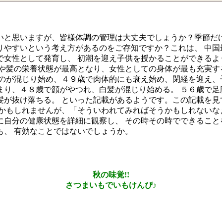
いと思いますが、皆様体調の管理は大丈夫でしょうか？季節だけ
りやすいという考え方があるのをご存知ですか？これは、 中国
で女性として発育し、 初潮を迎え子供を授かることができるよ
骨や髪の栄養状態が最高となり、女性としての身体が最も充実す
のが混じり始め、４９歳で肉体的にも衰え始め、閉経を迎え、
まり、４８歳で顔がやつれ、白髪が混じり始める。 ５６歳で足
髪が抜け落ちる。 といった記載があるようです。この記載を見
かもしれませんが、「そういわれてみればそうかもしれないな
に自分の健康状態を詳細に観察し、 その時その時でできること
も、 有効なことではないでしょうか。
秋の味覚!!
さつまいもでいもけんぴ♪