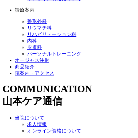
診療案内
整形外科
リウマチ科
リハビリテーション科
内科
皮膚科
パーソナルトレーニング
オージャス注射
商品紹介
院案内・アクセス
COMMUNICATION
山本ケア通信
当院について
求人情報
オンライン資格について