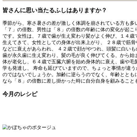
皆さんに思い当たるふしはありますか？
季節がら、寒さ暑さの差が激しく体調を崩されている方も多
「７」の倍数、男性は「８」の倍数の年齢に体の変化が起こ
です。女性は、７歳で歯が生え変わり髪がよく伸び、１４歳
生えてきて、女性としての身体が出来上がり、 ２８歳で筋
などに衰えがあらわれ、 ４２歳で顔がやつれ、頭髪に白いも
歯が永久歯に生え変わり、髪の毛が良く伸びてくる、から始
体が老化し、６４歳で五臓六腑を始め身体的に衰え、歯や毛
学も発達し、 寿命も延びていますので、ちょっと事情が違う
のではないでしょうか。加齢に逆らうのでなく、年齢ととも
なら「８」の倍数に差し掛かった時に自分自身を顧みること
今月のレシピ