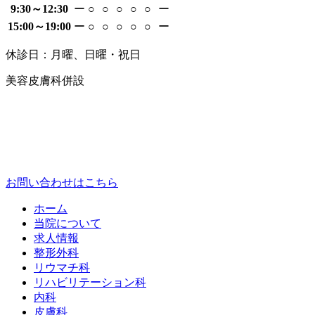
9:30～12:30
ー
○
○
○
○
○
ー
15:00～19:00
ー
○
○
○
○
○
ー
休診日：月曜、日曜・祝日
美容皮膚科併設
お問い合わせはこちら
ホーム
当院について
求人情報
整形外科
リウマチ科
リハビリテーション科
内科
皮膚科