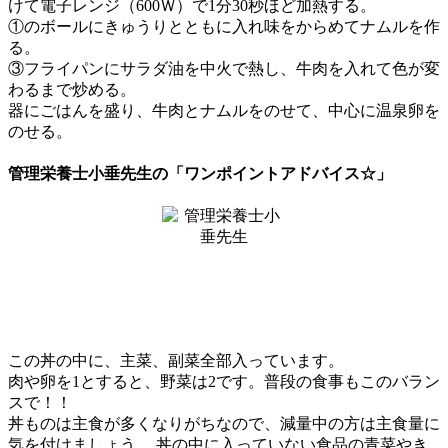
けて電子レンジ（600Ｗ）で1分30秒ほど加熱する。
①のボールにきゅうりとともに入れ味をからめてナムルを作
る。
③フライパンにサラダ油を中火で熱し、牛肉を入れて色が変
わるまで炒める。
器にごはんを盛り、牛肉とナムルをのせて、中心に温泉卵を
のせる。
管理栄養士小垂先生の「ワンポイントアドバイス☆」
この丼の中に、主菜、副菜全部入っています。
肉や卵を1とすると、野菜は2です。普段の食事もこのバラン
スで！！
丼ものは主食が多くなりがちなので、減量中の方は主食量に
気を付けましょう。 丼の中に入っていない食品の青菜やき