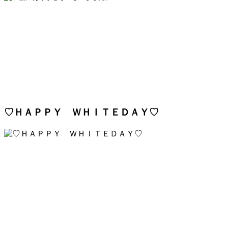
♡ＨＡＰＰＹ ＷＨＩＴＥＤＡＹ♡