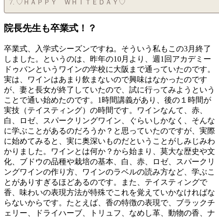
♡ＨＡＰＰＹ ＷＨＩＴＥＤＡＹ♡
院長先生も卒業式！？
卒業式、入学式シーズンですね。そういう私もこの3月終了
しました。というのは、昨年の10月より、週1回アカデミー
ドゥバンというワインの学校に大阪まで通っていたのです。
実は、ワインはあまり飲まないので興味はなかったのです
が、妻と長女が終了していたので、試に行ってみようという
ことで通い始めたのです。1時間講義があり、後の１時間が
実技（テイスティング）の時間です。ワインなんて、赤、
白、ロゼ、スパークリングワイン、ぐらいしかなく、そんな
に学ぶことがあるのだろうか？と思っていたのですが、実際
に始めてみると、実に奥深いものだということがしみじみわ
かりました。ワインとは何か？から始まり、莫大な歴史や文
化、ブドウの品種や栽培の基本、白、赤、ロゼ、スパークリ
ングワインの作り方、ワインのラベルの読み方など、学ぶこ
とがありすぎるほどあるのです。また、テイスティングで
香、味わいの表現方法が特殊でこれを覚えていかなければな
らないからです。たとえば、香の特徴の表現で、ブラックチ
ェリー、ドライハーブ、トリュフ、なめし革、動物の香、ナ