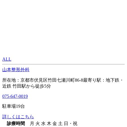
ALL
山本整形外科
所在地：京都市伏見区竹田七瀬川町86-8
最寄り駅：地下鉄・
近鉄 竹田駅から徒歩5分
075-647-0019
駐車場
19
台
詳しくはこちら
診療時間
月
火
水
木
金
土
日・祝