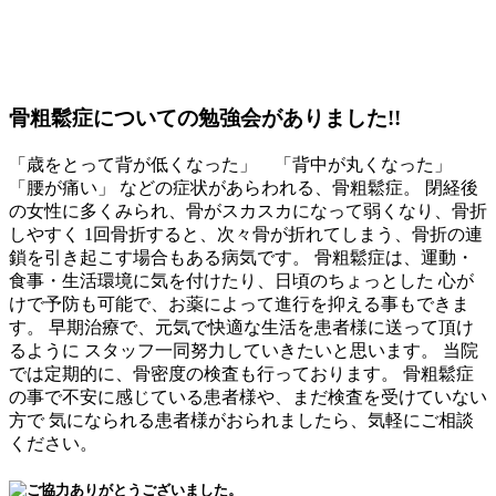
骨粗鬆症についての勉強会がありました!!
「歳をとって背が低くなった」 「背中が丸くなった」
「腰が痛い」 などの症状があらわれる、骨粗鬆症。 閉経後
の女性に多くみられ、骨がスカスカになって弱くなり、骨折
しやすく 1回骨折すると、次々骨が折れてしまう、骨折の連
鎖を引き起こす場合もある病気です。 骨粗鬆症は、運動・
食事・生活環境に気を付けたり、日頃のちょっとした 心が
けで予防も可能で、お薬によって進行を抑える事もできま
す。 早期治療で、元気で快適な生活を患者様に送って頂け
るように スタッフ一同努力していきたいと思います。 当院
では定期的に、骨密度の検査も行っております。 骨粗鬆症
の事で不安に感じている患者様や、まだ検査を受けていない
方で 気になられる患者様がおられましたら、気軽にご相談
ください。