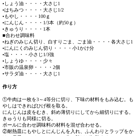
•しょう油・・・・大さじ1
•はちみつ・・・・大さじ1/2
•もやし・・・・100ｇ
•にんじん・・・・1/3本（約50ｇ）
•きゅうり・・・・1本
■合わせ調味料
•ねぎのみじん切り、白すりごま、ごま油・・・・各大さじ1
•にんにくのみじん切り・・・・小1かけ分
•塩・・・・小さじ1/3強
•しょうゆ・・・・少々
•市販の温泉卵・・・・2個
•サラダ油・・・・大さじ1
作り方
①牛肉は一枚を3～4等分に切り、下味の材料をもみ込む。も
やしはできればひげ根を取る。
にんじんは皮をむき、斜め薄切りにしてから細切りにする。
きゅうりも同様に切る。
ボールに合わせ調味料の材料を混ぜ合わせる。
②耐熱皿にもやしとにんじんを入れ、ふんわりとラップをか