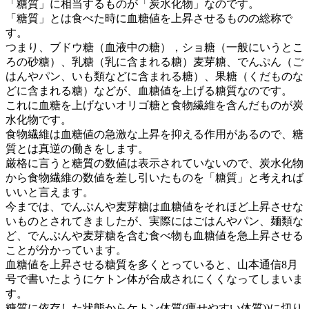
「糖質」に相当するものが「炭水化物」なのです。
「糖質」とは食べた時に血糖値を上昇させるものの総称で
す。
つまり、ブドウ糖（血液中の糖），ショ糖（一般にいうとこ
ろの砂糖）、乳糖（乳に含まれる糖）麦芽糖、でんぷん（ご
はんやパン、いも類などに含まれる糖）、果糖（くだものな
どに含まれる糖）などが、血糖値を上げる糖質なのです。
これに血糖を上げないオリゴ糖と食物繊維を含んだものが炭
水化物です。
食物繊維は血糖値の急激な上昇を抑える作用があるので、糖
質とは真逆の働きをします。
厳格に言うと糖質の数値は表示されていないので、炭水化物
から食物繊維の数値を差し引いたものを「糖質」と考えれば
いいと言えます。
今までは、でんぷんや麦芽糖は血糖値をそれほど上昇させな
いものとされてきましたが、実際にはごはんやパン、麺類な
ど、でんぷんや麦芽糖を含む食べ物も血糖値を急上昇させる
ことが分かっています。
血糖値を上昇させる糖質を多くとっていると、山本通信8月
号で書いたようにケトン体が合成されにくくなってしまいま
す。
糖質に依存した状態からケトン体質(痩せやすい体質))に切り