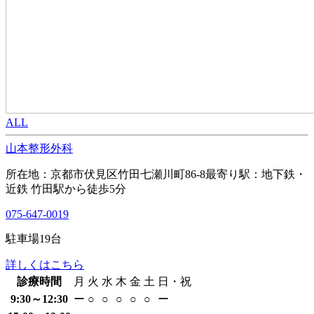
ALL
山本整形外科
所在地：京都市伏見区竹田七瀬川町86-8
最寄り駅：地下鉄・
近鉄 竹田駅から徒歩5分
075-647-0019
駐車場
19
台
詳しくはこちら
診療時間
月
火
水
木
金
土
日・祝
9:30～12:30
ー
○
○
○
○
○
ー