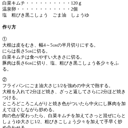
白菜キムチ・・・・・・・・・・120ｇ
温泉卵・・・・・・・・・・・・2個
塩 粗びき黒こしょう ごま油 しょうゆ
作り方
①
大根は皮をむき、幅4～5㎝の半月切りにする。
にらは長さ5㎝に切る。
白菜キムチは食べやすい大きさに切る。
豚肉は長さ6㎝に切り、塩、粗びき黒こしょう各少々をふ
る。
②
フライパンにごま油大さじ1/2を強めの中火で熱する。
大根を入れて2分ほど焼き、ざっと返してさらに2分ほど焼き
つける。
ところどころこんがりと焼き色がついたら中火にし豚肉を加
えてほぐしながら炒める。
肉の色が変わったら、白菜キムチを加えてさっと混ぜにらと
しょうゆ大さじ1/2、粗びきこしょう少々を加えて手早く炒
め合わせる。