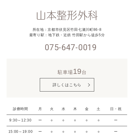
山本整形外科
所在地：京都市伏見区竹田七瀬川町86-8
最寄り駅：地下鉄・近鉄 竹田駅から徒歩5分
075-647-0019
19
駐車場
台
詳しくはこちら
診療時間
月
火
水
木
金
土
日・祝
9:30～12:30
ー
○
○
○
○
○
ー
15:00～19:00
ー
○
○
○
○
○
ー