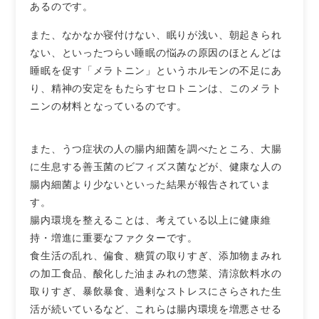
あるのです。
また、なかなか寝付けない、眠りが浅い、朝起きられ
ない、といったつらい睡眠の悩みの原因のほとんどは
睡眠を促す「メラトニン」というホルモンの不足にあ
り、精神の安定をもたらすセロトニンは、このメラト
ニンの材料となっているのです。
また、うつ症状の人の腸内細菌を調べたところ、大腸
に生息する善玉菌のビフィズス菌などが、健康な人の
腸内細菌より少ないといった結果が報告されていま
す。
腸内環境を整えることは、考えている以上に健康維
持・増進に重要なファクターです。
食生活の乱れ、偏食、糖質の取りすぎ、添加物まみれ
の加工食品、酸化した油まみれの惣菜、清涼飲料水の
取りすぎ、暴飲暴食、過剰なストレスにさらされた生
活が続いているなど、これらは腸内環境を増悪させる