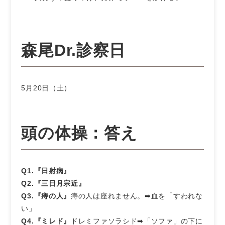
森尾Dr.診察日
5月20日（土）
頭の体操：答え
Q1.『日射病』
Q2.『三日月宗近』
Q3.『痔の人』
痔の人は座れません。➡血を「すわれな
い」
Q4.『ミレド』
ドレミファソラシド➡「ソファ」の下に