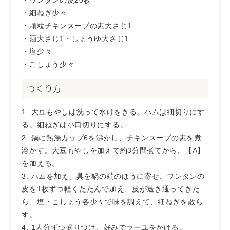
・ワンタンの皮20枚
・細ねぎ少々
・顆粒チキンスープの素大さじ1
・酒大さじ1・しょうゆ大さじ1
・塩少々
・こしょう少々
つくり方
大豆もやしは洗って水けをきる。ハムは細切りにす
る。細ねぎは小口切りにする。
鍋に熱湯カップ6を沸かし、チキンスープの素を煮
溶かす。大豆もやしを加えて約3分間煮てから、【A】
を加える。
ハムを加え、具を鍋の端のほうに寄せ、ワンタンの
皮を1枚ずつ軽くたたんで加え、皮が透き通ってきた
ら、塩・こしょう各少々で味を調えて、細ねぎを散ら
す。
1人分ずつ盛りつけ、好みでラーユをかける。