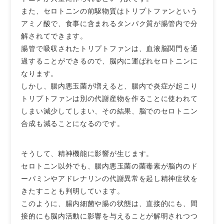
また、セロトニンの前駆物質はトリプトファンという
アミノ酸で、食事に含まれるタンパク質が腸管内で分
解されてできます。
腸管で吸収されたトリプトファンは、血液脳関門を通
過することができるので、脳内に運ばれセロトニンに
なります。
しかし、腸内悪玉菌が増えると、腸内で炎症が起こり
トリプトファンは別の代謝産物を作ることに使われて
しまい減少してしまい、その結果、脳でのセロトニン
合成も減ることになるのです。
そうして、精神機能に影響が生じます。
セロトニン以外でも、腸内悪玉菌の菌毒素が脳内のド
ーパミンやアドレナリンの代謝異常を起し精神症状を
きたすことも判明しています。
このように、腸内細菌や腸の状態は、直接的にも、間
接的にも脳内活動に影響を与えることが解明されつつ