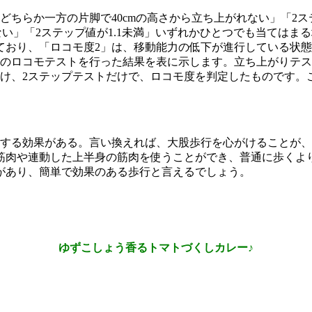
ちらか一方の片脚で40cmの高さから立ち上がれない」「2ス
ない」「2ステップ値が1.1未満」いずれかひとつでも当てはま
ており、「ロコモ度2」は、移動能力の低下が進行している状
このロコモテストを行った結果を表に示します。立ち上がりテス
だけ、2ステップテストだけで、ロコモ度を判定したものです。
防する効果がある。言い換えれば、大股歩行を心がけることが
筋肉や連動した上半身の筋肉を使うことができ、普通に歩くよ
があり、簡単で効果のある歩行と言えるでしょう。
ゆずこしょう香るトマトづくしカレー♪