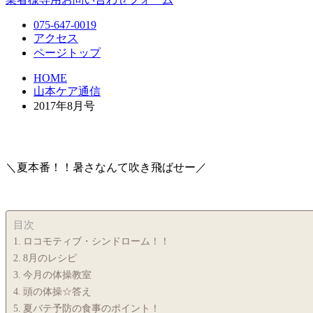
075-647-0019
アクセス
ページトップ
HOME
山本ケア通信
2017年8月号
＼夏本番！！暑さなんて吹き飛ばせー／
目次
ロコモティブ・シンドローム！！
8月のレシピ
今月の体操教室
頭の体操☆答え
夏バテ予防の食事のポイント！