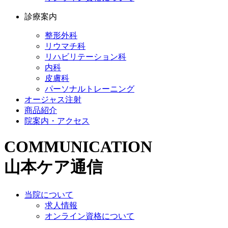
診療案内
整形外科
リウマチ科
リハビリテーション科
内科
皮膚科
パーソナルトレーニング
オージャス注射
商品紹介
院案内・アクセス
COMMUNICATION
山本ケア通信
当院について
求人情報
オンライン資格について