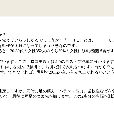
か？
を覚えていらっしゃるでしょうか？「ロコモ」とは、「ロコモ
な動作が困難になってしまう状態なのです。
、20-30代の女性352人のうち30%の女性に移動機能障害
ています。この「ロコモ度」は2つのテストで簡単に分かりま
の台に両手を組んで腰掛け、片脚だけで反動をつけずに台から立
す。できなければ、両脚で20cmの台から立ち上がれるかとい
を測定しますが、同時に足の筋力、バランス能力、柔軟性などを
て、最後に両足のつま先を揃えます。この2歩分の歩幅を測定し