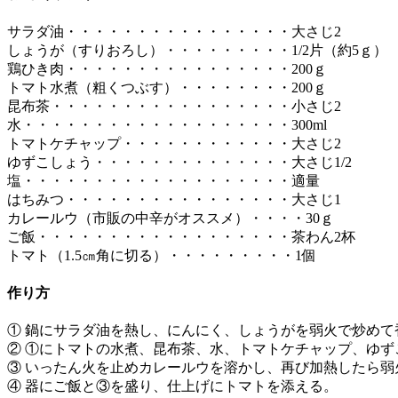
サラダ油・・・・・・・・・・・・・・・・大さじ2
しょうが（すりおろし）・・・・・・・・・1/2片（約5ｇ）
鶏ひき肉・・・・・・・・・・・・・・・・200ｇ
トマト水煮（粗くつぶす）・・・・・・・・200ｇ
昆布茶・・・・・・・・・・・・・・・・・小さじ2
水・・・・・・・・・・・・・・・・・・・300ml
トマトケチャップ・・・・・・・・・・・・大さじ2
ゆずこしょう・・・・・・・・・・・・・・大さじ1/2
塩・・・・・・・・・・・・・・・・・・・適量
はちみつ・・・・・・・・・・・・・・・・大さじ1
カレールウ（市販の中辛がオススメ）・・・・30ｇ
ご飯・・・・・・・・・・・・・・・・・・茶わん2杯
トマト（1.5㎝角に切る）・・・・・・・・・1個
作り方
① 鍋にサラダ油を熱し、にんにく、しょうがを弱火で炒め
② ①にトマトの水煮、昆布茶、水、トマトケチャップ、ゆず
③ いったん火を止めカレールウを溶かし、再び加熱したら弱
④ 器にご飯と③を盛り、仕上げにトマトを添える。