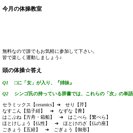
今月の体操教室
無料なので誰でもお気軽に参加して下さい。
皆で楽しく運動しましょう♪
頭の体操☆答え
Q1
□に「女」が入り、『姉妹』
Q2
シンゴ氏の持っている辞書では、これらの「次」の単語
セラミックス【ceramics】➔ せり【芹】
なすこん【茄子紺】 ➔ なずな【薺】
はこぶね【方舟・箱船】 ➔ はこべら【繁べら】
ほとけしょう【仏性】 ➔ ほとけのざ【仏の座】
ごきょう【五経】 ➔ ごぎょう【御形】