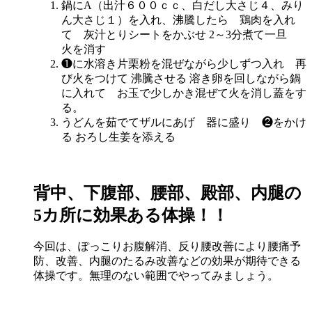
鍋にA（出汁６００ｃｃ、白だし大さじ４、みり
ん大さじ１）を入れ、沸騰したら 鶏肉を入れ
て 灰汁とりシートをかぶせ 2～3分煮て一旦
火を消す
❶に水溶き片栗粉を混ぜながら少しずつ入れ 再
び火をつけて 沸騰させる 溶き卵を回しながら鍋
に入れて お玉で少しかき混ぜて火を消し蓋をす
る。
うどんを茹でてザルにあげ 器に盛り ❷をかけ
る おろし生姜を添える
背中、下腹部、腰部、殿部、内腿の
5カ所に効果ある体操！！
今回は、ぽっこりお腹解消、反り腰改善により腰痛予
防、改善、内腿のたるみ改善などの効果が期待できる
体操です。無理のない範囲でやってみましょう。