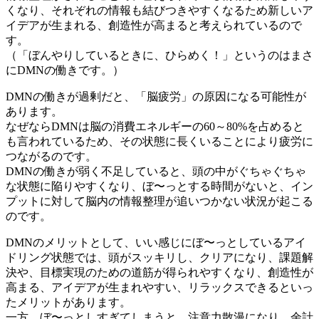
くなり、それぞれの情報も結びつきやすくなるため新しいア
イデアが生まれる、創造性が高まると考えられているので
す。
（「ぼんやりしているときに、ひらめく！」というのはまさ
にDMNの働きです。）
DMNの働きが過剰だと、「脳疲労」の原因になる可能性が
あります。
なぜならDMNは脳の消費エネルギーの60～80%を占めると
も言われているため、その状態に長くいることにより疲労に
つながるのです。
DMNの働きが弱く不足していると、頭の中がぐちゃぐちゃ
な状態に陥りやすくなり、ぼ〜っとする時間がないと、イン
プットに対して脳内の情報整理が追いつかない状況が起こる
のです。
DMNのメリットとして、いい感じにぼ〜っとしているアイ
ドリング状態では、頭がスッキリし、クリアになり、課題解
決や、目標実現のための道筋が得られやすくなり、創造性が
高まる、アイデアが生まれやすい、リラックスできるといっ
たメリットがあります。
一方、ぼ〜っとしすぎてしまうと、注意力散漫になり、余計