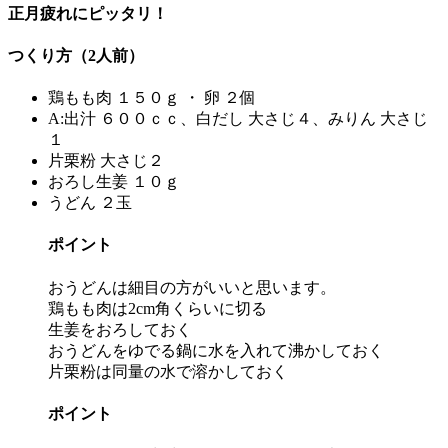
正月疲れにピッタリ！
つくり方（2人前）
鶏もも肉 １５０ｇ ・ 卵 ２個
A:出汁 ６００ｃｃ、白だし 大さじ４、みりん 大さじ
１
片栗粉 大さじ２
おろし生姜 １０ｇ
うどん ２玉
ポイント
おうどんは細目の方がいいと思います。
鶏もも肉は2cm角くらいに切る
生姜をおろしておく
おうどんをゆでる鍋に水を入れて沸かしておく
片栗粉は同量の水で溶かしておく
ポイント