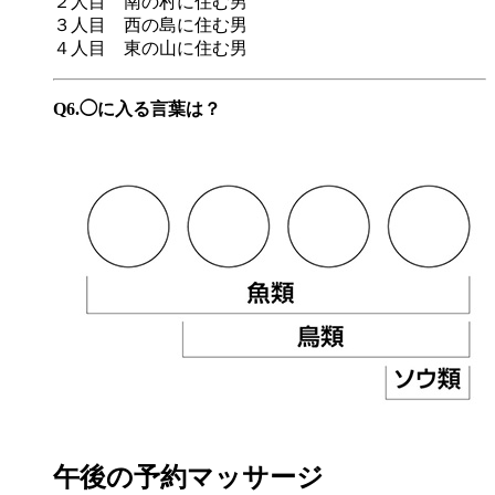
２人目 南の村に住む男
３人目 西の島に住む男
４人目 東の山に住む男
Q6.◯に入る言葉は？
午後の予約マッサージ